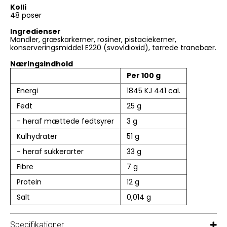
Kolli
48 poser
Ingredienser
Mandler, græskarkerner, rosiner, pistaciekerner,
konserveringsmiddel E220 (svovldioxid), tørrede tranebær.
Næringsindhold
Per 100 g
Energi
1845 KJ 441 cal.
Fedt
25 g
- heraf mættede fedtsyrer
3 g
Kulhydrater
51 g
- heraf sukkerarter
33 g
Fibre
7 g
Protein
12 g
Salt
0,014 g
Specifikationer