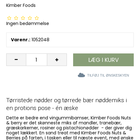
Kimber Foods
Ingen bedømmelse
Varenr.:
1052048
LÆG I KURV
TILFØJ TIL ØNSKESKYEN
Tørristede nødder og tørrede bær nøddemiks i
en protions pose - én æske
Dette er bedre end vingummibamser, Kimber Foods Nuts
& berry er det skønneste miks af mandler, tranebær,
græskarkerner, rosiner og pistachionødder - der giver dig
noget lækkert. En sand treat med Kimber Foods Nuts &
Berries på farten, i tasken eller til næste event, med ønske