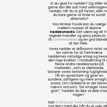
Er du glad for nødder? Og stiller d
gerne den lille sult med velsmage
nødder, når du er på farten, eller n
du bare gerne vil finde et sundt
alternativ?
Hos Kimber Foods kan du vælge
mellem masser af skønne
nøddesnacks
. Det være sig alt f
røgede mandler og spicy peanuts t
rå
cashewnødder
og en god blandi
af det hele.
Vores nødder er skånsomt ristet v
lav varme for at fremhæve
nøddernes naturlige smag og beva
den høje kvalitet. I modsætning til
fleste andre nøddesnacks på
markedet , som er olieristede,
bevarer vores tørristning fugtighed
får en sprød kant og giver en
sundere, saftigere og mere smagf
snack. Om nødderne er der bleve
nævnt ord som; “De smager toss
goe!”, “nødder du ikke vil dele me
nogen”
Køb
små poser med nøddesnacks
tag dem med dig, når du er ude, ell