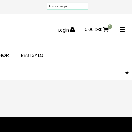
0
0,00 DKK
Login
EHØR
RESTSALG