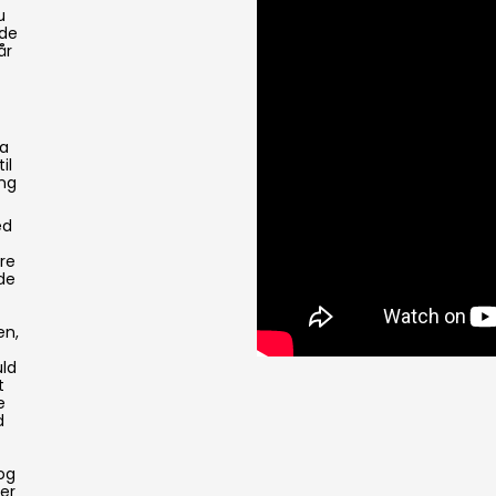
u
nde
år
ra
il
ng
ed
re
 de
en,
uld
t
e
d
og
er