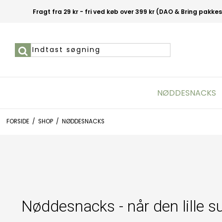
Fragt fra 29 kr - fri ved køb over 399 kr (DAO & Bring pakke
NØDDESNACKS
FORSIDE
/
SHOP
/
NØDDESNACKS
Nøddesnacks - når den lille su