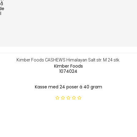
på
de
l
Kimber Foods CASHEWS Himalayan Salt str. M 24 stk.
Kimber Foods
1074024
Kasse med 24 poser á 40 gram