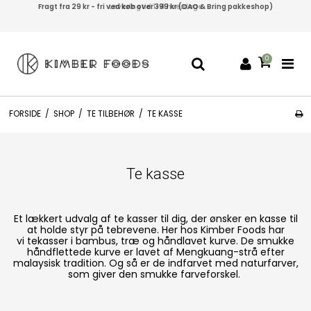
Fragt fra 29 kr - fri ved køb over 399 kr (DAO & Bring pakkeshop)
Leveringtid 1-4 hverdage
0
FORSIDE
/
SHOP
/
TE TILBEHØR
/
TE KASSE
Te kasse
Et lækkert udvalg af te kasser til dig, der ønsker en kasse til
at holde styr på tebrevene. Her hos Kimber Foods har
vi tekasser i bambus, træ og håndlavet kurve. De smukke
håndflettede kurve er lavet af Mengkuang-strå efter
malaysisk tradition. Og så er de indfarvet med naturfarver,
som giver den smukke farveforskel.