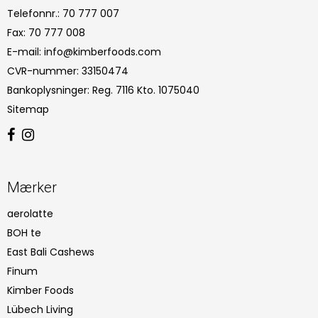
Telefonnr.
:
70 777 007
Fax
:
70 777 008
E-mail
:
info@kimberfoods.com
CVR-nummer
:
33150474
Bankoplysninger
:
Reg. 7116 Kto. 1075040
Sitemap
Mærker
aerolatte
BOH te
East Bali Cashews
Finum
Kimber Foods
Lübech Living