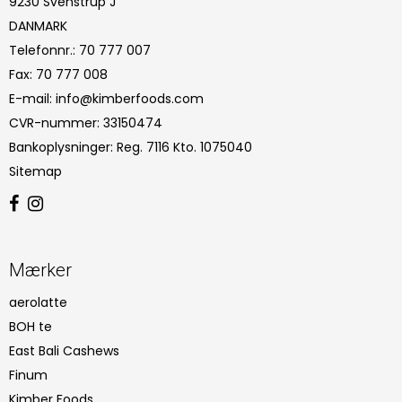
9230 Svenstrup J
DANMARK
Telefonnr.
:
70 777 007
Fax
:
70 777 008
E-mail
:
info@kimberfoods.com
CVR-nummer
:
33150474
Bankoplysninger
:
Reg. 7116 Kto. 1075040
Sitemap
Mærker
aerolatte
BOH te
East Bali Cashews
Finum
Kimber Foods