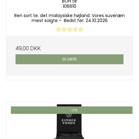
BOH te
106610
Ren sort te. det malaysiske højland. Vores suveræn
mest solgte - Bedst før: 24.10.2026
49,00 DKK
SE MERE
-0%