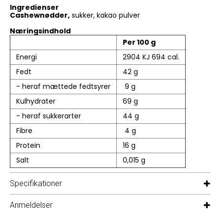
Ingredienser
Cashewnødder,
sukker, kakao pulver
Næringsindhold
Per 100 g
Energi
2904 KJ 694 cal.
Fedt
42 g
- heraf mættede fedtsyrer
9 g
Kulhydrater
69 g
- heraf sukkerarter
44 g
Fibre
4 g
Protein
16 g
Salt
0,015 g
Specifikationer
Anmeldelser