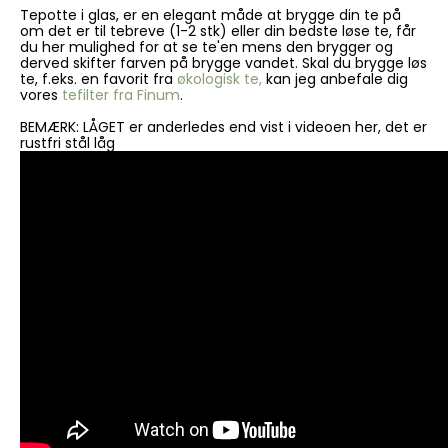
Tepotte i glas, er en elegant måde at brygge din te på
om det er til tebreve (1-2 stk) eller din bedste løse te, får
du her mulighed for at se te'en mens den brygger og
derved skifter farven på brygge vandet. Skal du brygge løs
te, f.eks. en favorit fra
økologisk te,
kan jeg anbefale dig
vores
tefilter fra Finum
.
BEMÆRK: LÅGET er anderledes end vist i videoen her, det er
rustfri stål låg