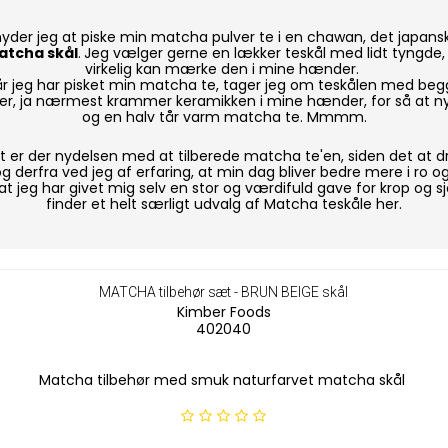
nyder jeg at piske min matcha pulver te i en chawan, det japans
tcha skål
.
Jeg vælger gerne en lækker teskål med lidt tyngde, 
virkelig kan mærke den i mine hænder.
r jeg har pisket min matcha te, tager jeg om teskålen med be
r, ja nærmest krammer keramikken i mine hænder, for så at ny
og en halv tår varm matcha te. Mmmm.
t er der nydelsen med at tilberede matcha te'en, siden det at dr
g derfra ved jeg af erfaring, at min dag bliver bedre mere i ro o
t jeg har givet mig selv en stor og værdifuld gave for krop og s
finder et helt særligt udvalg af Matcha teskåle her.
MATCHA tilbehør sæt - BRUN BEIGE skål
Kimber Foods
402040
Matcha tilbehør med smuk naturfarvet matcha skål