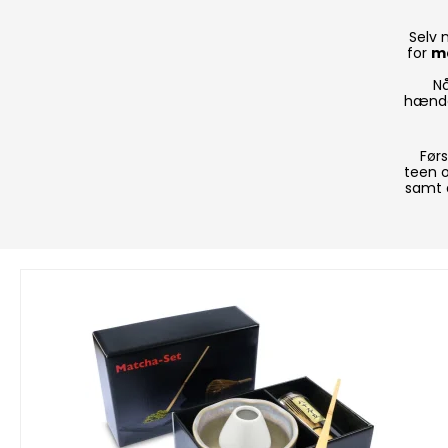
Selv 
for
ma
Nå
hænde
Førs
teen o
samt a