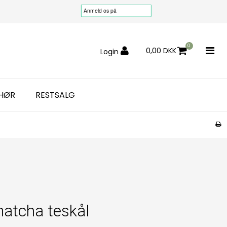
0
0,00 DKK
Login
EHØR
RESTSALG
matcha teskål