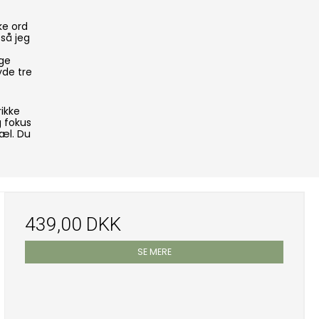
ke ord
så jeg
gge
de tre
ikke
g fokus
jæl. Du
439,00 DKK
SE MERE