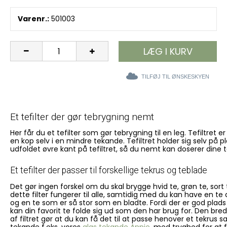
Varenr.:
501003
LÆG I KURV
TILFØJ TIL ØNSKESKYEN
Et tefilter der gør tebrygning nemt
Her får du et tefilter som gør tebrygning til en leg. Tefiltret
en kop selv i en mindre tekande. Tefiltret holder sig selv på
udfoldet øvre kant på tefiltret, så du nemt kan doserer dine te
Et tefilter der passer til forskellige tekrus og teblade
Det gør ingen forskel om du skal brygge hvid te, grøn te, sort t
dette filter fungerer til alle, samtidig med du kan have en te d
og en te som er så stor som en bladte. Fordi der er god plads ti
kan din favorit te folde sig ud som den har brug for. Den br
af filtret gør at du kan få det til at passe henover et tekrus 
tekande f.eks. vores
glas tekande Annie
, med tryghed for at fi