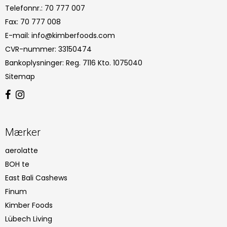
Telefonnr.
:
70 777 007
Fax
:
70 777 008
E-mail
:
info@kimberfoods.com
CVR-nummer
:
33150474
Bankoplysninger
:
Reg. 7116 Kto. 1075040
Sitemap
Mærker
aerolatte
BOH te
East Bali Cashews
Finum
Kimber Foods
Lübech Living