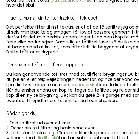
hvor det skal.
Ingen dryp når dit tefilter trækker i tekruset
Det perfekte filter til mit tekrus, er et af de få tefiltre jeg op
til selv min blad te og smagen får lov at passere gennem filtre
derfor får det min bedste anbefalinger til en nem kop te, m
ferie eller andre rejser. Samtidig er tefiltret lavet så du ikke ha
at hænge ned af kruset, som efter lidt tid begynder at dryppe
Dette tefilter er drypfrit!
Genanvend tefiltret til flere kopper te
Du kan genanvende tefiltret med te, til flere brygninger Du 
du plejer, eller følg vejledningen nedenfor, og hælder vand ov
i på din første kop te og med
en underskål
kan du ligge tefilt
Når du ønsker endnu en kop te, tager du tefiltret og folder si
kop til en ny te brygning. Det kan du gøre 2-4 gange med sa
eventuel tilføj lidt mere te, ønsker du teen stærkere.
Sådan gør du,
1. Fold tefiltret ud over dit krus
2. Doser din te i filtret og hæld vand over
3. Lad te'en trække og når den er klar klapper du kanterne 
4. ligger den i
din lille skå
l og kan snildt genbruge tefiltret