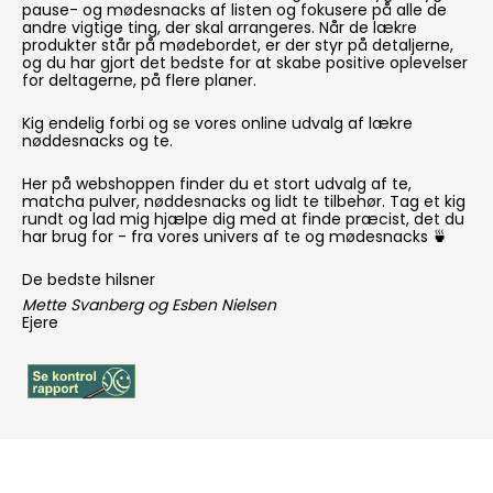
pause- og mødesnacks af listen og fokusere på alle de
andre vigtige ting, der skal arrangeres. Når de lækre
produkter står på mødebordet, er der styr på detaljerne,
og du har gjort det bedste for at skabe positive oplevelser
for deltagerne, på flere planer.
Kig endelig forbi og se vores online udvalg af lækre
nøddesnacks og te.
Her på webshoppen finder du et stort udvalg af
te
,
matcha pulver
,
nøddesnacks
og lidt te
tilbehør
. Tag et kig
rundt og lad mig hjælpe dig med at finde præcist, det du
har brug for - fra vores univers af te og mødesnacks 🍵
De bedste hilsner
Mette Svanberg og Esben Nielsen
Ejere