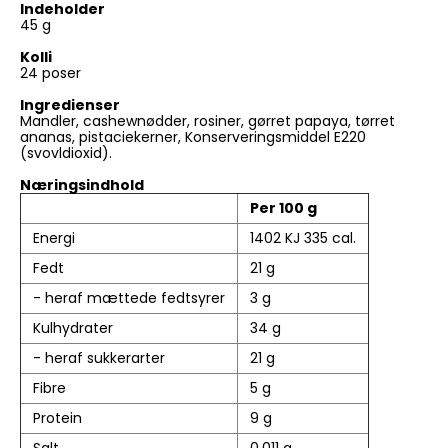
Indeholder
45 g
Kolli
24 poser
Ingredienser
Mandler, cashewnødder, rosiner, gørret papaya, tørret
ananas, pistaciekerner, Konserveringsmiddel E220
(svovldioxid).
Næringsindhold
Per 100 g
Energi
1402 KJ 335 cal.
Fedt
21 g
- heraf mættede fedtsyrer
3 g
Kulhydrater
34 g
- heraf sukkerarter
21 g
Fibre
5 g
Protein
9 g