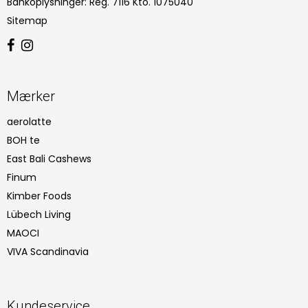
Bankoplysninger
:
Reg. 7116 Kto. 1075040
Sitemap
Mærker
aerolatte
BOH te
East Bali Cashews
Finum
Kimber Foods
Lübech Living
MAOCI
VIVA Scandinavia
Kundeservice